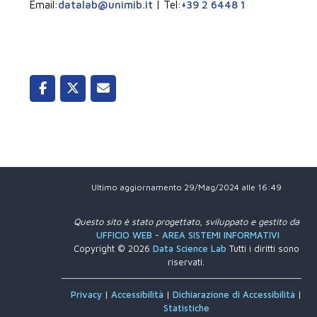
Email:
datalab@unimib.it
| Tel:
+39 2 6448 1
Ultimo aggiornamento 29/Mag/2024 alle 16:49
Questo sito è stato progettato, sviluppato e gestito da
UFFICIO WEB
-
AREA SISTEMI INFORMATIVI
Copyright © 2026
Data Science Lab
Tutti i diritti sono
riservati.
Privacy
|
Accessibilità
|
Dichiarazione di Accessibilità
|
Statistiche