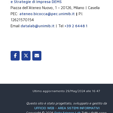
e Strategie di Impresa DEMS
Piazza dell’Ateneo Nuovo, 1 – 20126, Milano | Casella
PEC:
ateneo.bicocca@pec.unimib.it
|
P.I.
12621570154
Email:
datalab@unimib.it
| Tel:
+39 2 6448 1
Ultimo aggiornamento 29/Mag/2024 alle 16:47
Questo sito è stato progettato, sviluppato e gestito da
UFFICIO WEB
-
AREA SISTEMI INFORMATIVI
Copyright © 2026
Data Science Lab
Tutti i diritti sono