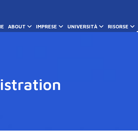
ME
ABOUT
IMPRESE
UNIVERSITÀ
RISORSE
istration