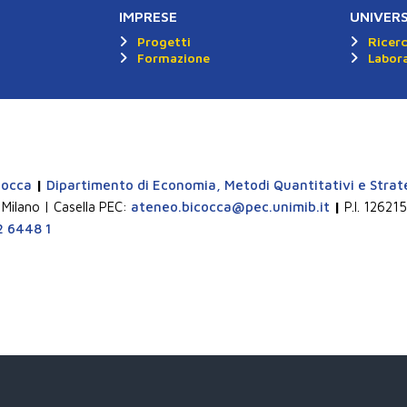
IMPRESE
UNIVER
Progetti
Ricer
Formazione
Labora
cocca
|
Dipartimento di Economia, Metodi Quantitativi e Strat
 Milano | Casella PEC:
ateneo.bicocca@pec.unimib.it
|
P.I. 1262
2 6448 1