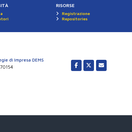
SITÀ
RISORSE
ca
Registrazione
tori
Repositories
egie di Impresa DEMS
1570154