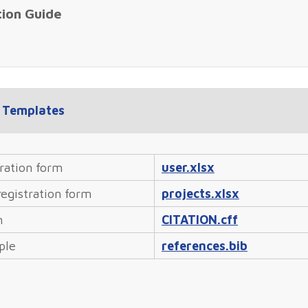
tion Guide
n Templates
tration form
user.xlsx
registration form
projects.xlsx
n
CITATION.cff
ple
references.bib