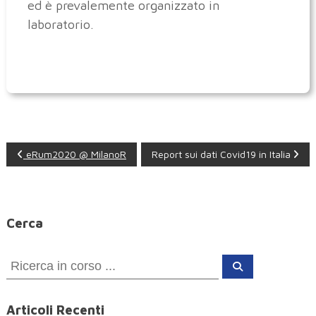
ed è prevalemente organizzato in
laboratorio.
N
eRum2020 @ MilanoR
Report sui dati Covid19 in Italia
a
v
Cerca
i
C
C
e
g
e
r
c
r
a
Articoli Recenti