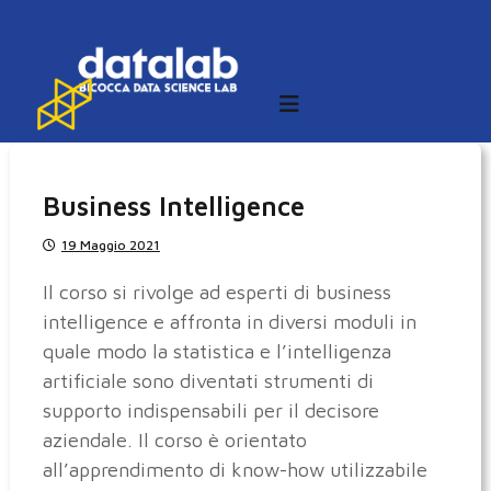
S
a
l
t
a
a
l
Business Intelligence
c
19 Maggio 2021
o
n
Il corso si rivolge ad esperti di business
t
intelligence e affronta in diversi moduli in
e
quale modo la statistica e l’intelligenza
n
artificiale sono diventati strumenti di
u
supporto indispensabili per il decisore
t
aziendale. Il corso è orientato
o
all’apprendimento di know-how utilizzabile