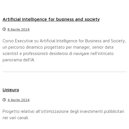
a
c
a
z
:
Artificial Intelligence for business and society
i
8 Aprile 2024
o
Corso Executive su Artificial Intelligence for Business and Society,
un percorso dinamico progettato per manager, senior data
n
scientist e professionisti desiderosi di navigare nell’intricato
panorama dell’IA.
e
a
r
Unieuro
4 Aprile 2024
t
Progetto relativo all’ottimizzazione degli investimenti pubblicitari
i
nei vari canali.