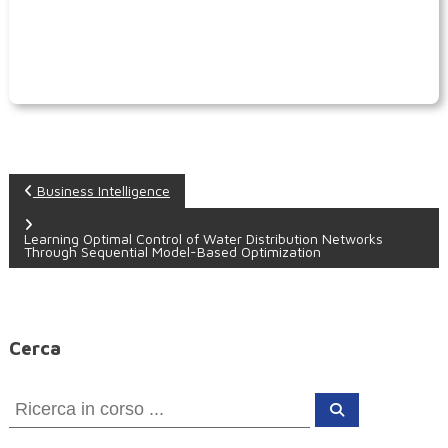
N
Business Intelligence
a
Learning Optimal Control of Water Distribution Networks
Through Sequential Model-Based Optimization
v
i
Cerca
g
C
C
a
e
e
r
c