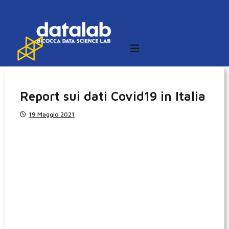
S
a
l
t
a
a
l
Report sui dati Covid19 in Italia
c
19 Maggio 2021
o
n
t
e
n
u
t
o