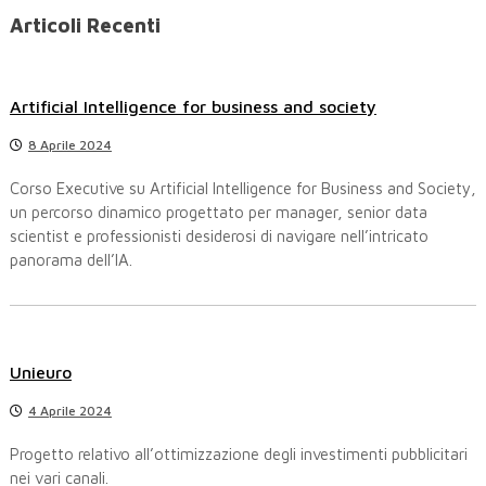
z
r
a
Articoli Recenti
c
i
a
:
Artificial Intelligence for business and society
o
8 Aprile 2024
n
Corso Executive su Artificial Intelligence for Business and Society,
e
un percorso dinamico progettato per manager, senior data
scientist e professionisti desiderosi di navigare nell’intricato
a
panorama dell’IA.
r
t
Unieuro
i
4 Aprile 2024
c
Progetto relativo all’ottimizzazione degli investimenti pubblicitari
nei vari canali.