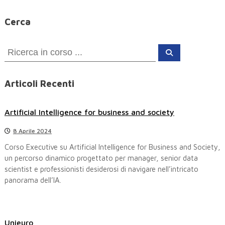
Cerca
C
C
e
e
r
c
r
a
Articoli Recenti
c
a
Artificial Intelligence for business and society
:
8 Aprile 2024
Corso Executive su Artificial Intelligence for Business and Society,
un percorso dinamico progettato per manager, senior data
scientist e professionisti desiderosi di navigare nell’intricato
panorama dell’IA.
Unieuro