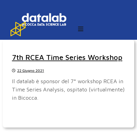
S
a
l
t
a
a
l
7th RCEA Time Series Workshop
c
o
22 Giugno 2021
n
Il datalab è sponsor del 7° workshop RCEA in
t
Time Series Analysis, ospitato (virtualmente)
e
in Bicocca.
n
u
t
o