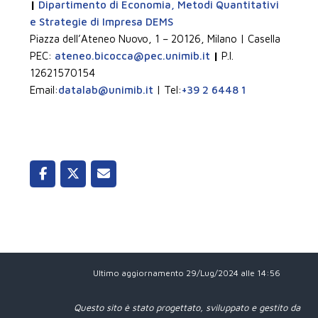
|
Dipartimento di Economia, Metodi Quantitativi
e Strategie di Impresa DEMS
Piazza dell’Ateneo Nuovo, 1 – 20126, Milano | Casella
PEC:
ateneo.bicocca@pec.unimib.it
|
P.I.
12621570154
Email:
datalab@unimib.it
| Tel:
+39 2 6448 1
Ultimo aggiornamento 29/Lug/2024 alle 14:56
Questo sito è stato progettato, sviluppato e gestito da